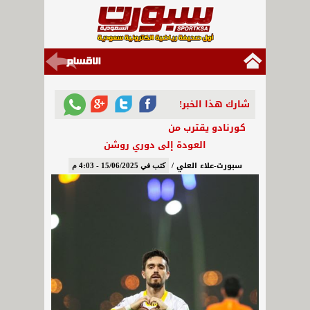
شارك هذا الخبر!
كورنادو يقترب من
العودة إلى دوري روشن
سبورت-علاء العلي /
كتب في 15/06/2025 - 4:03 م