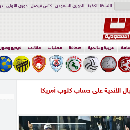
النسخة الكفية
الدوري السعودي
كأس فيصل
دوري الأولى
دو
دوري الناشئين
راسلنا
اعلن معنا
هامة
عربية وعالمية
صحافة
محليات
مقالات
فيديو وصور
ل الأندية على حساب كلوب أمريكا