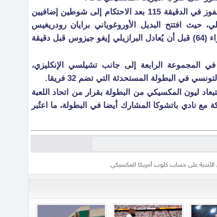
أحرز اللاعب الجابوني بوانغا هدف الفوز في الدقيقة 115 بعد الاحتكام إلى شوطين إضافيين
لوقت الأصلي، حيث افتتح البديل الأوروغوياني برايان رودريغيس
التسجيل لكلوب أميريكا من ركلة جزاء (64) قبل أن يُعادل البرازيلي إيغو جيزوس قبل دقيقة
المجموعة الرابعة إلى جانب تشيلسي الإنكليزي،
نسي في البطولة المستحدثة التي تضم 32 فريقا.
بعاد ليون المكسيكي من البطولة بقرار من اتحاد اللعبة
 مع نادي باتشوكا المشارك أيضا في البطولة، ما اعتُبر
الأندية على حساب كلوب أمريكا المكسيكي