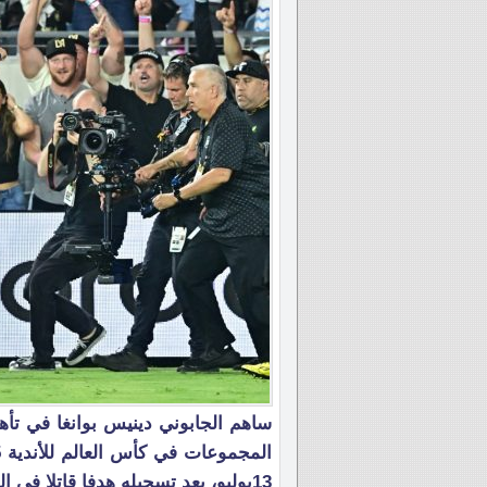
ساهم الجابوني دينيس بوانغا في تأ
13يوليو، بعد تسجيله هدفا قاتلا في الفوز على كلوب أميريكا المكسيكي 2-1 .