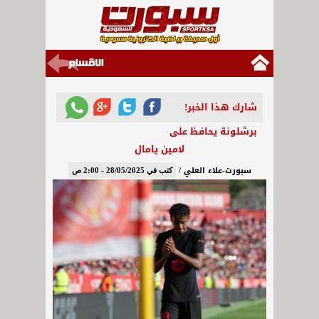
شارك هذا الخبر!
برشلونة يحافظ على
لامين يامال
سبورت-علاء العلي /
كتب في 28/05/2025 - 2:00 ص