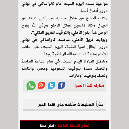
مواجهة مساء اليوم السبت أمام كاواساكي في نهائي
دوري أبطال أسيا.
وكتب الدعيع من خلال حسابه عبر إكس “نبعد عن
الميول وكلنا داعمين لممثل الوطن وبإذن الله يفرح
الوطن غداً، بفوز الأهلي، بالتوقيت للفريق الملكي”.
ويواجه فريق الأهلي، منافسه كاواساكي في نهائي
دوري أبطال آسيا للنخبة، اليوم السبت، على ملعب
الإنماء بمدينة الملك عبدالله الرياضية بجدة.
وتنطلق المباراة اليوم السبت، في تمام الساعة السابعة
والنصف مساءً بتوقيت السعودية ومصر، والثامنة
ونصف بتوقيت الإمارات.
شارك هذا الخبر!
عذراً التعليقات مغلقة على هذا الخبر
تصفح النسخة الكاملة
•
اعلن معنا