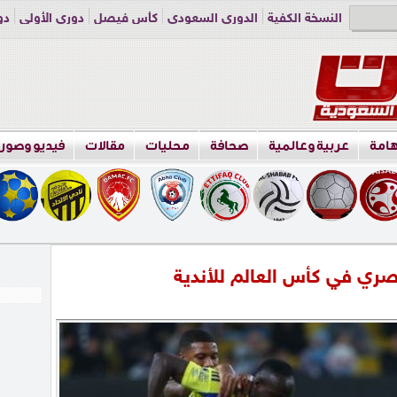
النسخة الكفية
الدوري السعودي
كأس فيصل
دوري الأولى
دو
دوري الناشئين
راسلنا
اعلن معنا
هامة
عربية وعالمية
صحافة
محليات
مقالات
فيديو وصور
صري في كأس العالم للأندية