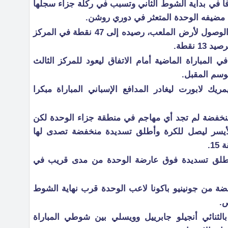
دفا في بداية الشوط الثاني وتسبب في ركلة جزاء سجلها
وبلغ النصر، الذي تأخرت حافلته في الوصول لأرض الملعب، رصيده إلى 47 نقطة في المركز
 نقطة.
 المباراة الماضية أمام الاتفاق ليعود للمركز الثالث
موسم المقبل.
ريك لابورت ليغادر المدافع الإسباني المباراة مبكرا
نخفضة لم تجد أي مهاجم في منطقة جزاء الوحدة لكن
يسر ليصل للكرة وأطلق تسديدة منخفضة تصدى لها
1.
أطلق تسديدة فوق عارضة الوحدة من مدى قريب في
ة من جونينيو باكونا لاعب الوحدة قرب نهاية الشوط
ص.
الثنائي أنجيلو جابرييل وويسلي بين شوطي المباراة