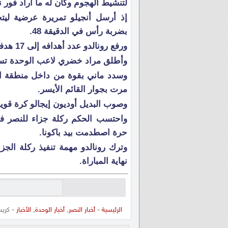
لتنشيط الهجوم وكان له ما أراد فور ن
إذ أرسل أنجيلو تمريرة عرضية ليتح
بضربة رأس في الدقيقة 48.
ورفع رونالدو عدد أهدافه إلى 17 هدفا متصدرا قائمة هدافي الدوري السعودي.
وأطلق مراد خضري لاعب الوحدة تسدي
وسدد ماني بقوة من داخل منطقة ال
مرت بجوار القائم الأيسر.
وصوب البديل أوديون إيجالو كرة قوية
واحتسب الحكم ركلة جزاء للنصر في 
حرة اصطدمت بيد باكونا.
وترك رونالدو مهمة تنفيذ ركلة الجز
نهاية المباراة.
الرئيسية
-
أخبار النصر
,
أخبار الوحدة
,
الأخبار
- كريس