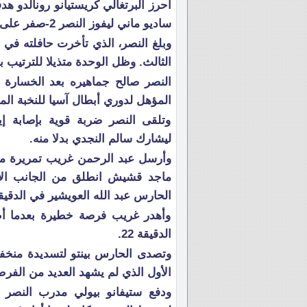
أحرز البرتغالي كريستيانو رونالدو ه
ساديو ماني ليفوز النصر 2-صفر على مضيفه الوحدة المتعثر في دوري روشن.
الثالث. وظل الوحدة متذيلا للترتيب برصيد 13
النصر صالح جماهيره بعد الخسارة في
المؤهل لدوري أبطال آسيا للنخبة ال
وتلقى النصر ضربة قوية بإصابة إيم
ليشارك سالم النجدي بدلا منه.
وأرسل عبد الرحمن غريب تمريرة م
ماجد قشيش انطلق من الجانب الأ
الحارس عبد الله العويشير في الدقيقة 5
وأهدر غريب فرصة خطيرة بعدما 
الدقيقة 22.
وتصدى الحارس بينتو لتسديدة منخفض
الأول الذي لم يشهد العديد من الفر
ودفع ستيفانو بيولي مدرب النصر ب