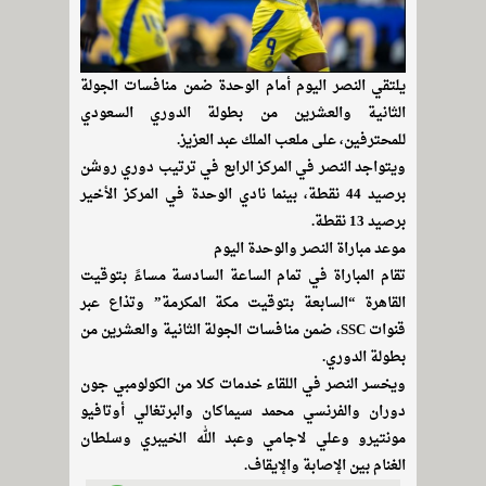
يلتقي النصر اليوم أمام الوحدة ضمن منافسات الجولة
الثانية والعشرين من بطولة الدوري السعودي
للمحترفين، على ملعب الملك عبد العزيز.
ويتواجد النصر في المركز الرابع في ترتيب دوري روشن
برصيد 44 نقطة، بينما نادي الوحدة في المركز الأخير
برصيد 13 نقطة.
موعد مباراة النصر والوحدة اليوم
تقام المباراة في تمام الساعة السادسة مساءً بتوقيت
القاهرة “السابعة بتوقيت مكة المكرمة” وتذاع عبر
قنوات SSC، ضمن منافسات الجولة الثانية والعشرين من
بطولة الدوري.
ويخسر النصر في اللقاء خدمات كلا من الكولومبي جون
دوران والفرنسي محمد سيماكان والبرتغالي أوتافيو
مونتيرو وعلي لاجامي وعبد الله الخيبري وسلطان
الغنام بين الإصابة والإيقاف.