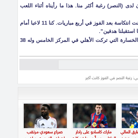
ى (النصر) رغبة أكثر منا. هذا ما رأيناه أثناء اللعب
وأكمل “لا أدري… (خسارة) اليوم كانت انتكاسة بعد الفوز في أربع مباريات. كنا 11 لاعبا أمام
 استقبلنا هدفين”.
وقدم كيسي اعتذاره للجماهير على الخسارة التي تركت الأهلي في المركز الخامس وله 38
: رغبة النصر في الفوز كانت أكبر
ارق المالي
مارك كاسادو على رادار
صراع سعودي مرتقب