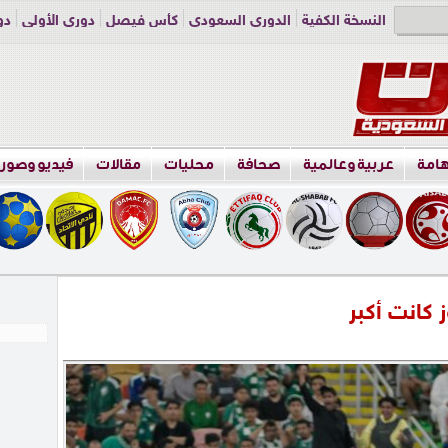
النسخة الكفية
الدوري السعودي
كأس فيصل
دوري الأولى
دو
دوري الناشئين
راسلنا
اعلن معنا
هامة
عربية وعالمية
صحافة
محليات
مقالات
فيديو وصور
 كانت أكبر