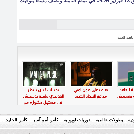
وتقام المواجهة يوم الخميس الموافق 13 فبراير 2025، في تمام الثامنة ونصف مساءً بتوقيت
اريخ النصر
ة لتعاقد
تعرف على ديون لوبي
تحديات كبرى تنتظر
نو بوسيتش
مدافع الاتحاد الجديد
الهولندي مارينو بوسيتش
في مستهل مشواره مع
الأهلي
ية
بطولات عالمية
دوريات اوروبية
كأس أمم آسيا
كأس الخليج
ك