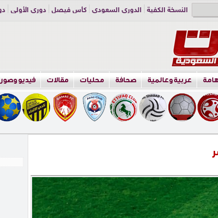
النسخة الكفية
الدوري السعودي
كأس فيصل
دوري الأولى
دو
دوري الناشئين
راسلنا
اعلن معنا
هامة
عربية وعالمية
صحافة
محليات
مقالات
فيديو وصور
ر