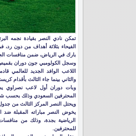
تمكن نادي النصر بقيادة نجمه البر
الفيحاء بثلاثة أهداف من دون رد، ف
بارك في الرياض، ضمن منافسات الجولة الـ 19 من دوري روشن السعود
وسجل الكولومبي جون دوران بقميص ا
اللاعب الوافد الجديد للعالمي قاد
والثاني بينما جاء الثالث بأقدام كريستي
وبات دوران أول لاعب نصراوي يس
المحترفين السعودي وذلك بحسب شبك
ويحتل النصر المركز الثالث من جدول ترت
يخوض النصر مباراته المقبلة ضد ا
الرياضية بجدة، وذلك من منافسا
للمحترفين.