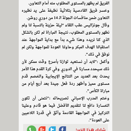
الفريق لم يظهر بالمستوى المطلوب منه أمام التعاون.
وخسر فريق القادسية بثلاثية نظيفة على يد نظيره
التعاون ضمن منافسات الجولة الـ 14 من دوري روشن.
وقال جونزاليس عقب اللقاء “ليلة حزينة بالنسبة لنا ولم
نظهر بالمستوى المطلوب، نتيجة المباراة لم تكن بالشكل
الذي كنا نريده وهذا شيء بدأ مع بداية المواجهة عند
استقبالنا الهدف المبكر وحاولنا العودة للمواجهة ولكن لم
نوفق في ذلك”.
وأكمل :”لابد أن نستعيد توازنا بأسرع وقت ممكن لأن
ذلك سيحدد مسارنا في الدوري وفي كرة القدم هذا الأمر
يحدث بعد العديد من النتائج الإيجابية والخصم قدم
مستوى مميز وأظهر ردة فعل جيدة بعد أربع أيام من
مباراة الكأس”.
وختم المدرب الإسباني تصريحاته :”نتمنى أن تكون
الخسارة دافع لنا لتقديم الأفضل فيما هو قادم وعلينا
التركيز في المواجهة القادمة وأثق في قدرة اللاعبين
على العودة”.
شارك هذا الخبر!