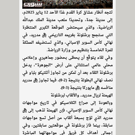
تتجه أنظار عشاق كرة القدم غدًا الأحد 12 يناير 2025م،
إلى مدينة جدة، وتحديدًا ملعب مدينة الملك عبدالله
الرياضية، والذي سيحتضن الموقعة الكبرى المنتظرة
التي ستجمع برشلونة بغريمه التاريخي ريال مدريد، في
نهائي كأس السوبر الإسباني، والذي تستضيفه المملكة
للمرة الخامسة بتنظيم من وزارة الرياضة.
وفي لقاء يتوقّع أن يحظى بحضور جماهيري وإعلامي
محلي عالمي استثنائي على أرض “الجوهرة”، يدخل
برشلونة اللقاء بعد أن تمكن من تجاوز أتلتيكو بلباو في
نصف نهائي البطولة بنتيجة (2-0)، فيما تجاوز ريال مدريد
منافسه ريال مايوركا بنتيجة (3-0).
الهيمنة لريال مدريد.. والألقاب لبرشلونة
وبالعودة إلى صراع الكلاسيكو في تاريخ مواجهات
نهائي كأس السوبر الإسباني، فإن الهيمنة تذهب إلى ريال
مدريد الذي توّج بسبعة ألقاب من أصل تسع مواجهات
سابقة، بينما فاز برشلونة في موقعتين سابقتين، وفي
إجمالي أهداف كل فريق في مواجهاتهما المباشرة