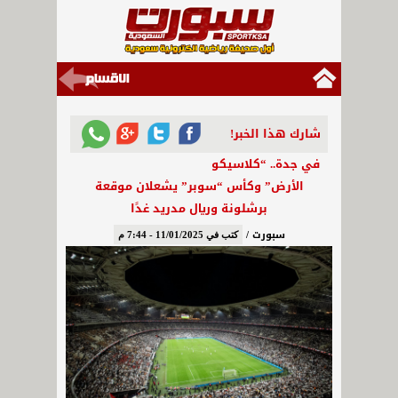
شارك هذا الخبر!
في جدة.. “كلاسيكو
الأرض” وكأس “سوبر” يشعلان موقعة
برشلونة وريال مدريد غدًا
سبورت /
كتب في 11/01/2025 - 7:44 م