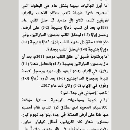
أما أبرز النهائيات بينهما بشكل عام في البطولة التي
استمرت فترة طويلة تلعب بنظام الذهاب والإياب
لفريقين فقط، فكان ريال مدريد قد حقق اللقب عام
1988م، بعد أن كسب ذهابًا بنتيجة (2-0) على أرضه،
وخسر إيابًا (2-1) ليحقق اللقب بمجموع المباراتين، وفي
عام 1990 حقق ريال مدريد اللقب بفوزه ذهابًا بنتيجة (1-0)
وإيابًا بنتيجة (4-1) ليحقق اللقب بجدارة.
أما برشلونة فسبق أن حقق اللقب موسم 2011م، بعد أن
فاز بمجموع المباراتين بنتيجة (5-4) بالتعادل ذهابًا (1-1)
وفوزه في الإياب (3-2)، ليعود ريال مدريد ويسجل نتيجة
كبيرة بمجموع المواجهتين (5-1) بعد فوزه ذهابًا (3-1)
وفوزه في الإياب (2-0) وكان ذلك عام 2017.
الذهب الإسباني في جدة.. لمن؟
أرقام كبيرة ومواجهات تاريخية، حملتها موقعة
الكلاسيكو المحببة لدى عشّاق كرة القدم، تقام أمسية
منها غدًا على أرض المملكة في جدة، بتواجد نجوم كبار،
يحملون شعار كلا الفريقين، أمثال كيليان مبابي،
وفينيسيوس، وبيلينغهام في ريال مدريد، علاوةً على