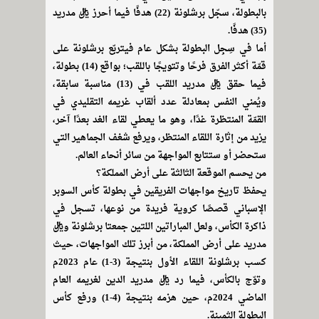
بالبطولة، سجّل برشلونة (22) هدفًا فيما أحرز ريال مدريد
(35) هدفًا.
أما في سِجِل البطولة بشكل عام فيتربّع برشلونة على
قمّة أكثر الفرق فرحًا وتتويجًا باللقب؛ بواقع (14) بطولة،
فيما حقق ريال مدريد اللقب في (13) مناسبة سابقة،
ويُمني النفس بمعادلة عدد ألقاب غريمه التقليدي في
القمّة المنتظرة غدًا، وهو ما يعطي لقاء الغد بعدًا آخر،
يزيد من إثارة اللقاء المنتظر، ويرفع شغف الجماهير التي
ستحضر أو ستتابع المواجهة من سائر أنحاء العالم.
من يحسم الموقعة الثالثة على أرض المملكة؟
يحفظ تاريخ مواجهات الفريقين في بطولة كأس السوبر
الإسباني قصصًا كروية فريدة من نوعها، تسجل في
ذاكرة الكأس، ولعل المباراتين اللتين جمعتا برشلونة وريال
مدريد على أرض المملكة، من أبرز تلك المواجهات، حيث
كسب برشلونة اللقاء الأول بنتيجة (3-1) عام 2023م
وتوّج بالكأس، فيما رد ريال مدريد الدين لغريمه العام
الماضي 2024م، حين هزمه بنتيجة (4-1) ورفع كأس
البطولة الثمينة.