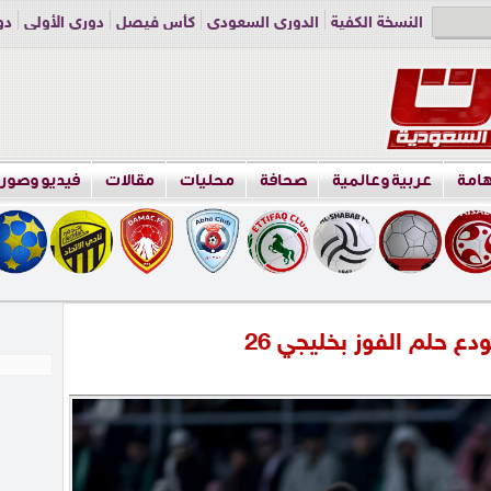
النسخة الكفية
الدوري السعودي
كأس فيصل
دوري الأولى
دو
دوري الناشئين
راسلنا
اعلن معنا
هامة
عربية وعالمية
صحافة
محليات
مقالات
فيديو وصور
ع حلم الفوز بخليجي 26