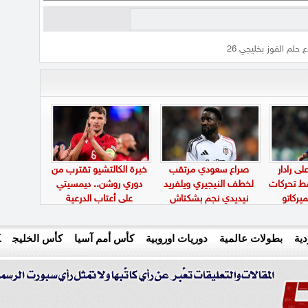
حلم الفوز بخليجي 26
ى رادار
صراع سعودي مرتقب
خبرة الكالتشيو تقترب من
سط تحركات
لخطف النيجيري ويلفريد
دوري روشن.. ديمسيتي
يركاتو
نيديدي نجم بشكتاش
على أعتاب الدرعية
ية
بطولات عالمية
دوريات اوروبية
كأس أمم آسيا
كأس الخليج
ك