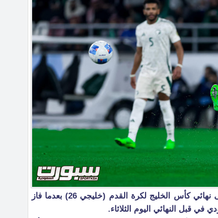
حصد منتخب عُمان بطاقة التأهل إلى نهائي كأس الخليج لكرة القدم (خليجي 26) بعدما فاز