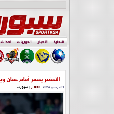
البداية
الأخبار
الدوريات
أحداث 
الأخضر يخسر أمام عمان ويود
سبورت
31 ديسمبر 2024
ــ 8:10 م
|