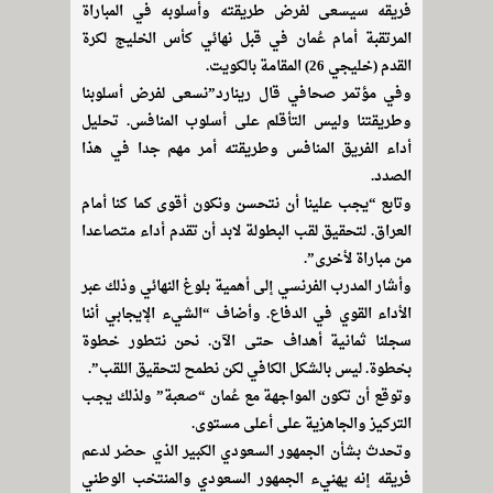
فريقه سيسعى لفرض طريقته وأسلوبه في المباراة
المرتقبة أمام عُمان في قبل نهائي كأس الخليج لكرة
القدم (خليجي 26) المقامة بالكويت.
وفي مؤتمر صحافي قال رينارد”نسعى لفرض أسلوبنا
وطريقتنا وليس التأقلم على أسلوب المنافس. تحليل
أداء الفريق المنافس وطريقته أمر مهم جدا في هذا
الصدد.
وتابع “يجب علينا أن نتحسن ونكون أقوى كما كنا أمام
العراق. لتحقيق لقب البطولة لابد أن تقدم أداء متصاعدا
من مباراة لأخرى”.
وأشار المدرب الفرنسي إلى أهمية بلوغ النهائي وذلك عبر
الأداء القوي في الدفاع. وأضاف “الشيء الإيجابي أننا
سجلنا ثمانية أهداف حتى الآن. نحن نتطور خطوة
بخطوة. ليس بالشكل الكافي لكن نطمح لتحقيق اللقب”.
وتوقع أن تكون المواجهة مع عُمان “صعبة” ولذلك يجب
التركيز والجاهزية على أعلى مستوى.
وتحدث بشأن الجمهور السعودي الكبير الذي حضر لدعم
فريقه إنه يهنيء الجمهور السعودي والمنتخب الوطني