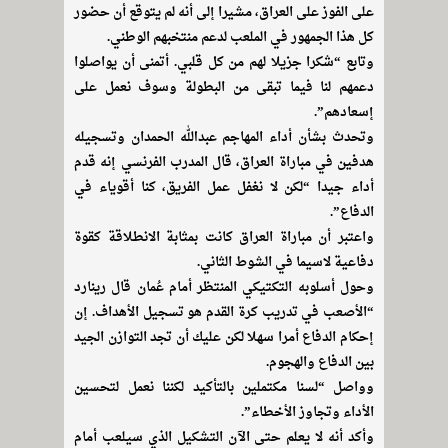
على الفوز على العراق، مشيرا إلى أنه لم يتوقع أن حضور
كل هذا الجمهور في الملعب لدعم منتخبهم الوطني.
وتابع “شكرا جزيلا لهم من كل قلبي. أتمنى أن يواصلوا
دعمهم لنا فيما تبقى من البطولة وسوف نعمل على
إسعادهم”.
وتحدث بشأن أداء المهاجم عبدالله الحمدان وتسجيله
هدفين في مباراة العراق، قال المدرب الفرنسي إنه قدم
أداء جيدا “لكن لا نغفل عمل الفريق، كنا أقوياء في
الدفاع”.
واعتبر أن مباراة العراق كانت بمثابة الانطلاقة كقوة
دفاعية لاسيما في الشوط الثاني.
وحول أسلوبه التكتيكي المنتظر أمام عُمان قال رينارد
“الأصعب في تدريب كرة القدم هو تسجيل الأهداف. إن
إحكام الدفاع أمرا سهلا لكن عليك أن تجد التوازن الجيد
بين الدفاع والهجوم.
وواصل “لسنا مكتملين بالتأكيد لكننا نعمل لتحسين
الأداء وتجاوز الأخطاء”.
وأكد أنه لا يعلم حتى الآن التشكيل الذي سيلعب أمام