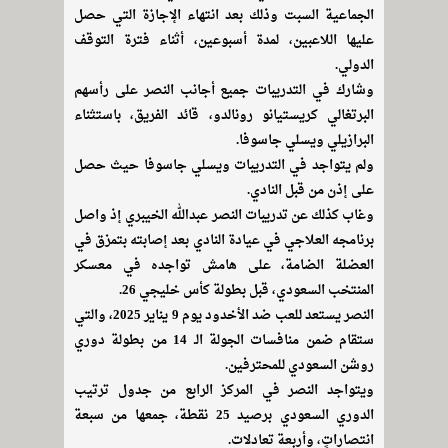
الجماعية السبت وذلك بعد انتهاء الإجازة التي حصل
عليها اللاعبين، لمدة أسبوعين، أثناء فترة التوقف
الدولي.
وشارك في التدريبات جميع أجانب النصر على رأسهم
البرتغالي كريستيانو رونالدو، قائد الفريق، باستثناء
البرازيلي ويسلي جاسوفا.
ولم يتواجد في التدريبات ويسلي جاسوفا حيث حصل
على إذن من قبل النادي.
وغاب كذلك عن تدريبات النصر عبدالله الخيبري إذ واصل
برنامجه العلاجي في عيادة النادي بعد إصابته بتمزق في
العضلة الضامة، على هامش تواجده في معسكر
المنتخب السعودي، قبل بطولة كأس خليجي 26.
النصر يستعد للعب ضد الأخدود يوم 9 يناير 2025، والتي
ستقام ضمن منافسات الجولة الـ 14 من بطولة دوري
روشن السعودي للمحترفين.
ويتواجد النصر في المركز الرابع من جدول ترتيب
الدوري السعودي برصيد 25 نقطة، جمعها من سبعة
انتصاراتٍ، وأربعة تعادلات.