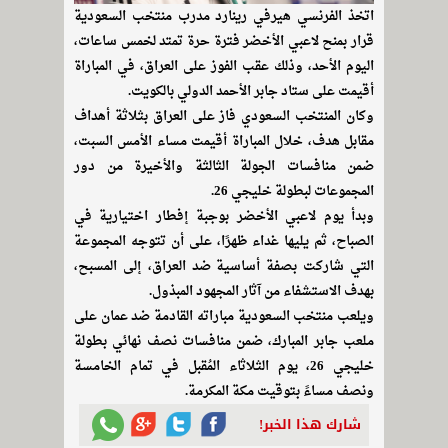
اتخذ الفرنسي هيرفي رينارد مدرب منتخب السعودية
قرار بمنح لاعبي الأخضر فترة حرة تمتد لخمس ساعات،
اليوم الأحد، وذلك عقب الفوز على العراق، في المباراة
أقيمت على ستاد جابر الأحمد الدولي بالكويت.
وكان المنتخب السعودي فاز على العراق بثلاثة أهداف
مقابل هدف، خلال المباراة أقيمت مساء الأمس السبت،
ضمن منافسات الجولة الثالثة والأخيرة من دور
المجموعات لبطولة خليجي 26.
وبدأ يوم لاعبي الأخضر بوجبة إفطار اختيارية في
الصباح، ثم يليها غداء ظهرًا، على أن تتوجه المجموعة
التي شاركت بصفة أساسية ضد العراق، إلى المسبح،
بهدف الاستشفاء من آثار المجهود المبذول.
ويلعب منتخب السعودية مباراته القادمة ضد عمان على
ملعب جابر المبارك، ضمن منافسات نصف نهائي بطولة
خليجي 26، يوم الثلاثاء المُقبل في تمام الخامسة
ونصف مساءً بتوقيت مكة المكرمة.
شارك هذا الخبر!