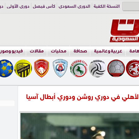
النسخة الكفية
الدوري السعودي
كأس فيصل
دوري الأولى
دو
دوري الناشئين
راسلنا
اعلن معنا
هامة
عربية وعالمية
صحافة
محليات
مقالات
فيديو وصور
لأهلي في دوري روشن ودوري أبطال آسيا