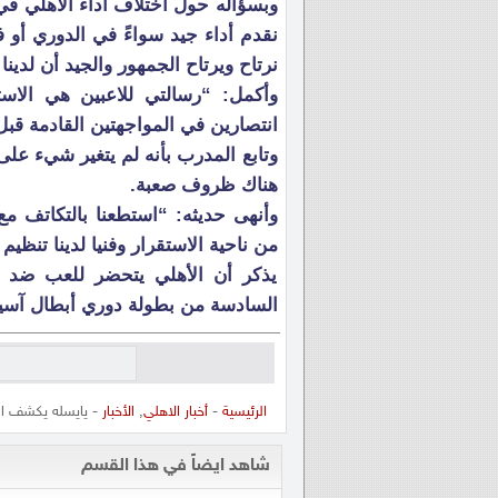
وبسؤاله حول اختلاف أداء الأهلي في 
نقدم أداء جيد سواءً في الدوري أو 
نرتاح ويرتاح الجمهور والجيد أن لدين
وأكمل: “رسالتي للاعبين هي الاس
انتصارين في المواجهتين القادمة قبل
وتابع المدرب بأنه لم يتغير شيء عل
هناك ظروف صعبة.
وأنهى حديثه: “استطعنا بالتكاتف مع
من ناحية الاستقرار وفنيا لدينا تنظيم 
يذكر أن الأهلي يتحضر للعب ضد ال
السادسة من بطولة دوري أبطال آسيا 
الرئيسية
-
أخبار الاهلي
,
الأخبار
- يايسله يكشف ال
شاهد ايضاً في هذا القسم