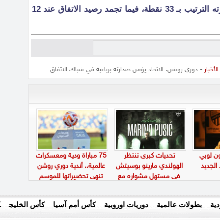
بهذه النتيجة يؤمن الاتحاد على صدارته الترتيب بـ 33 نقطة، فيما تجمد رصيد الاتفاق عند 12
الأخبار
- دوري روشن: الاتحاد يؤمن صدارته برباعية في شباك الاتفاق
ن لوبي
تحديات كبرى تنتظر
75 مباراة ودية ومعسكرات
 الجديد
الهولندي مارينو بوسيتش
عالمية.. أندية دوري روشن
في مستهل مشواره مع
تنهي تحضيراتها للموسم
الأهلي
الجديد
ية
بطولات عالمية
دوريات اوروبية
كأس أمم آسيا
كأس الخليج
ك