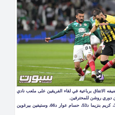
فه الاتفاق برباعية في لقاء الفريقين على ملعب نادي
سجل رباعية الاتحاد نغولو كانتي د35، كريم بنزيما د53، حسام عوار د66، وستيفين بيرغوين