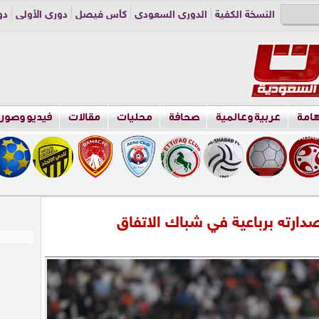
النسخة الكفية
الدوري السعودي
كأس فيصل
دوري الأولى
دو
دوري الناشئين
راسلنا
اعلن معنا
هامة
عربية وعالمية
صحافة
محليات
مقالات
فيديو وصور
دارته برباعية في شباك الاتفاق