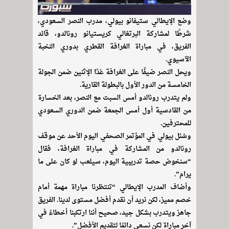
وضع الإيطالي ستيفانو بيولي، مدرب النصر السعودي،
شرطًا لمشاركة البرتغالي كريستيانو رونالدو، قائد
الفريق، في مباراة الغرافة القطري بدوري النخبة
الآسيوي.
ويحل النصر ضيفًا على الغرافة غدًا الإثنين ضمن الجولة
الخامسة من الدور الأول بالبطولة القارية.
ولم يتدرب رونالدو أمس السبت مع النصر، بعد الخسارة
من القادسية أول أمس الجمعة ضمن الدوري السعودي
للمحترفين.
وسُئل بيولي في المؤتمر الصحفي اليوم الأحد عن موقف
رونالدو من المشاركة في مباراة الغرافة، فقال
“سنخوض حصة تدريبية اليوم، سيلعب لو كان على ما
يرام”.
وأضاف المدرب الإيطالي “تنتظرنا مباراة مهمة أمام
خصم مميز، لكن نريد أن نقدم أفضل مستوى لدينا. الفريق
جاهز ويتدرب بشكل جيد، صحيح أننا ارتكبنا أخطاءً في
آخر مباراة لكن نسعى دائمًا لتقديم الأفضل”.