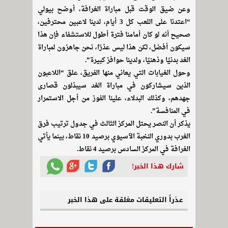
وعن ضيق الوقت قبل مباراة الغرافة، أوضح بيولي
“اعتدنا على اللعب كل 3 أيام، لدينا لاعبين محترفين،
صحيح أنه لو كان أمامنا فترة أطول للاستشفاء فإن هذا
سيكون أفضل، لكن هذا ليس عذرًا، نحن جاهزون لمباراة
الغد بدنيًا وذهنيًا، ولدينا حوافز كبيرة”.
وحول الغيابات التي يعاني منها الفريق، علق “اللاعبون
الذين سيشاركون في مباراة الغد سيبذلون قصارى
جهدهم، وكذلك البدلاء، علينا الفوز من أجل الاستمرار
في المنافسة”.
يذكر أن النصر يحتل المركز الثالث في جدول ترتيب فرق
الغرب بدوري النخبة الآسيوي برصيد 10 نقاط، بينما يأتي
الغرافة في المركز السادس برصيد 4 نقاط.
شارك هذا الخبر!
عذراً التعليقات مغلقة على هذا الخبر