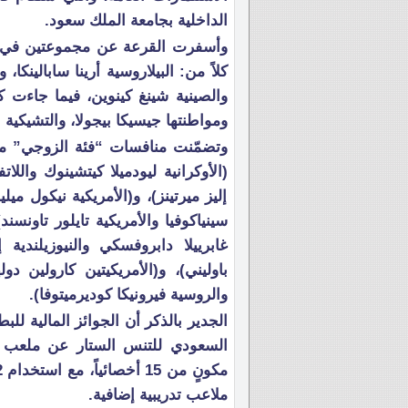
الداخلية بجامعة الملك سعود.
وأسفرت القرعة عن مجموعتين في فئ
كلاً من: البيلاروسية أرينا سابالينكا، 
والصينية شينغ كينوين، فيما جاءت ك
ومواطنتها جيسيكا بيجولا، والتشيكية ب
وتضمّنت منافسات “فئة الزوجي” مج
(الأوكرانية ليودميلا كيتشينوك واللات
إليز ميرتينز)، و(الأمريكية نيكول ميليش
سينياكوفيا والأمريكية تايلور تاونسند
غابرييلا دابروفسكي والنيوزيلندية
باوليني)، و(الأمريكيتين كارولين دو
والروسية فيرونيكا كوديرميتوفا).
ملاعب تدريبية إضافية.