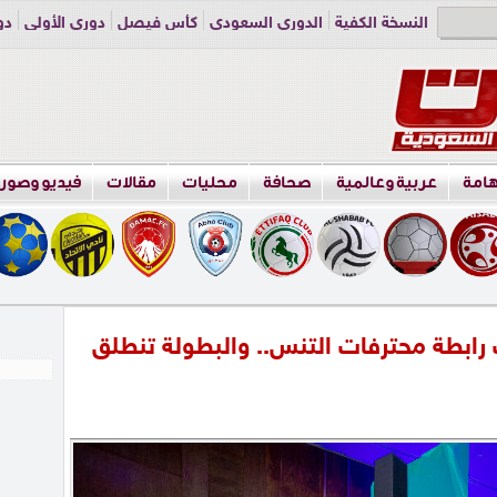
النسخة الكفية
الدوري السعودي
كأس فيصل
دوري الأولى
دو
دوري الناشئين
راسلنا
اعلن معنا
هامة
عربية وعالمية
صحافة
محليات
مقالات
فيديو وصور
 رابطة محترفات التنس.. والبطولة تنطلق