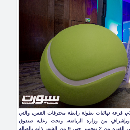
أقيمت اليوم الثلاثاء 29 أكتوبر 2024م، قرعة نهائيات بطولة رابطة محترفات التنس، والتي
 وبإشرافٍ من وزارة الرياضة، وتحت رعاية صندوق
الاستثمارات العامة، والتي ستقام في الفترة من 2 نوفمبر حتى 9 من الشهر ذاته بالصالة