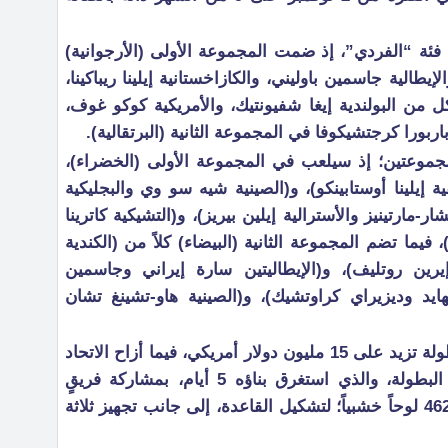
ة “الفردي”، إذ ضمت المجموعة الأولى (الأرجوانية)
والإيطالية جاسمين باوليني، والكازاخستانية إيلينا ريباكينا،
ل من البولندية إيغا شفيونتيك، والأمريكية كوكو غوف،
اربورا كرجتشيكوفا في المجموعة الثانية (البرتقالية).
موعتين؛ إذ سيلعب في المجموعة الأولى (الخضراء)،
فية إيلينا أوستابينكو)، و(الصينية شيه سو وي والبجليكية
ار-مارتينيز والأسترالية إيلين بيريز)، و(التشيكية كاترينا
)، فيما تضم المجموعة الثانية (البيضاء) كلاً من (الكندية
 إيرين روتليف)، و(الإيطاليتين سارة إيراني وجاسمين
لهايد وديزيراي كراوتشيك)، و(الصينية هاو-تشينغ تشان
الجدير بالذكر أن الجوائز المالية للبطولة تزيد على 15 مليون دولار أمريكي، فيما أزاح الاتحاد
السعودي للتنس الستار عن ملعب البطولة، والذي استغرق بناؤه 5 أيام، بمشاركة فريقٍ
مكونٍ من 15 أخصائياً، مع استخدام 462 لوحاً خشبياً؛ لتشكيل القاعدة، إلى جانب تجهيز ثلاثة