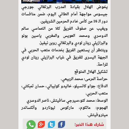
يخوض الهلال بقيادة المدرب البرتغالي جورجي
جيسوس مواجهة أمام الطائي اليوم، ضمن منافسات
دور الـ 16 من كأس خادم الحرمين الشريفين.
ويغيب عن صفوف الفريق كلا من الخماسي سالم
الدوسري ومحمد العويس والمغربي ياسين بونو
والبرازيلي رينان لودي والبرتغالي روبن نيفيز.
وينتظر أن يستعين الفريق بخدمات متعب الحربي في
الجبهة اليسرى للفريق في غياب البرازيلي رينان لودي
للراحة.
تشكيل الهلال المتوقع
حراسة المرمى: محمد الربيعي.
الدفاع: جواو كانسيلو، خاليدو كوليبالي، حسان تمبكتي،
متعب الحربي.
الوسط: محمد كنو،سيرجي سافيتش، ناصر الدوسري
الهجوم: مالكوم، ماركوس ليوناردو وألكساندر
ميتروفيتش.
شارك هذا الخبر!