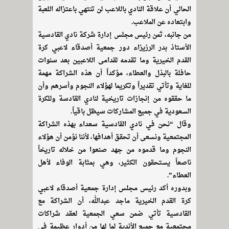
الحالي أن علاقة النادي باللاعب لن تنتهي باعتزاله اللعبة
وابتعاده عن الملاعب.
من جانبه، ثمن رئيس مجلس إدارة شركة نادي القادسية
الأستاذ بدر الرزيزاء دور جمعية أصدقاء لاعبي كرة
القدم الخيرية وما تقدمه لقدامى اللاعبين بعد سنوات
حافلة بالبذل والعطاء، مؤكداً أن هذه الشراكة مهمة
للغاية وتأتي تقديراً وتكريما لهؤلاء النجوم وأسرهم وأن
ما حققوه من إنجازات تاريخية لنادي القادسة وللكرة
السعودية في جميع المشاركات سيظل باقياً.
وقال “نحن في نادي القادسية سعداء بهذه الشراكة
المجتمعية ونسعى أن تحقق أهدافها، لأننا نؤمن أن هؤلاء
النجوم وما قدموه من جهد صنعوا من خلاله تاريخاً
ناصعاً يستحقون الكثير، وهي بمثابة الوفاء لأهل
العطاء”.
وبدوره أكد رئيس مجلس إدارة جمعية أصدقاء لاعبي
كرة القدم الخيرية ماجد عبدالله، أن الشراكة مع
القادسية تأتي ضمن سعي الجمعية لعقد شراكات
مجتمعية مع جميع الأندية لما لها من أدوار عظيمة في