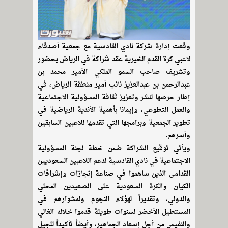
وقعت إدارة شركة نادي القادسية مع جمعية أصدقاء
لاعبي كرة القدم الخيرية عقد شراكة في الرياض بحضور
وتشريف صاحب السمو الملكي الأمير محمد بن
عبدالرحمن بن عبدالعزيز نائب أمير منطقة الرياض، في
إطار حرصها لنشر وتعزيز ثقافة المسؤولية الاجتماعية
والعمل التطوعي، وإيمانا بأهمية الأندية الرياضية في
تطوير الجمعية وبرامجها التي تقدمها للاعبين السابقين
وأسرهم.
ويأتي توقيع الشراكة ضمن خطة لجنة المسؤولية
الاجتماعية في نادي القادسية لدعم اللاعبين السعوديين
القدامى الذين ساهموا في صناعة إنجازات وإشراقات
الكيان والكرة السعودية على الصعيدين المحلي
والدولي، وتقديراً لهؤلاء النجوم ولمشوارهم في
المستطيل الأخضر لسنوات طويلة قدموا خلاله الغالي
والنفيس من أجل إسعاد الجماهير، وأيضاً تأكيداً للجيل