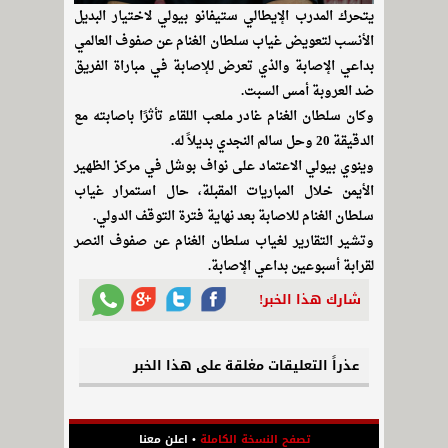
يتحرك المدرب الإيطالي ستيفانو بيولي لاختيار البديل
الأنسب لتعويض غياب سلطان الغنام عن صفوف العالمي
بداعي الإصابة والذي تعرض للإصابة في مباراة الفريق
ضد العروبة أمس السبت.
وكان سلطان الغنام غادر ملعب اللقاء تأثرًا باصابته مع
الدقيقة 20 وحل سالم النجدي بديلاً له.
وينوي بيولي الاعتماد على نواف بوشل في مركز الظهير
الأيمن خلال المباريات المقبلة، حال استمرار غياب
سلطان الغنام للاصابة بعد نهاية فترة التوقف الدولي.
وتشير التقارير لغياب سلطان الغنام عن صفوف النصر
لقرابة أسبوعين بداعي الإصابة.
شارك هذا الخبر!
عذراً التعليقات مغلقة على هذا الخبر
تصفح النسخة الكاملة
•
اعلن معنا