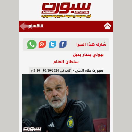
شارك هذا الخبر!
بيولي يختار بديل
سلطان الغنام
سبورت-علاء العلي /
كتب في 06/10/2024 - 3:10 م