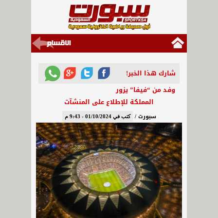
شارك هذا الخبر!
وفد من “فيفا” يزور
المملكة للإطلاع على المنشآت
سبورت /
كتب في 01/10/2024 - 9:43 م