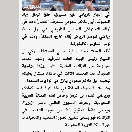
في إنجاز تاريخي غير مسبوق، حقق البطل زياد
المعيوف، أول ملاكم سعودي محترف، انتصاراً لافتاً في
نزاله الاحترافي السادس التاريخي في أول حدث
رياضي لموسم الرياض يُقام خارج المملكة، وذلك في
لوس أنجلوس، كاليفورنيا.
نُظّم الحدث تحت رعاية معالي المستشار تركي آل
الشيخ رئيس الهيئة العامة للترفيه وشهد الحدث
مجموعة من النزالات المثيرة، كان أبرزها مواجهة
المعيوف ضد المصنف الثالث في بولندا، ميشال بوليك،
ليصبح أول ملاكم سعودي ينازل في الولايات المتحدة.
وقد مثل المعيوف المملكة في هذا النزال ليس كملاكم
ورياضي فقط، بل كرمز وحامل لعلم المملكة العربية
السعودية. ويعرفه الجمهور العالمي باسم “زيزو”،
ويسعى دائماً لتحقيق أكثر من مجرد الانتصار في
النزالات؛ فهو يسعى لتغيير الصورة النمطية والانطباعات
عن المملكة العربية السعودية.