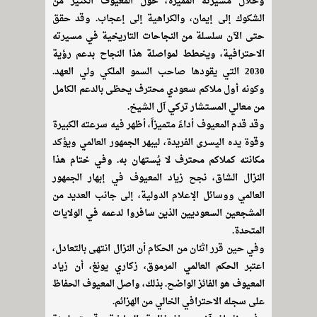
وخلال مسيرته المميزة، حول المعيوف الكثير من
الشكوك إلى إيمان، والكراهية إلى إعجاب. وقد حقق
حتى الآن سلسلة من النجاحات التاريخية في مسيرته
الاحترافية، ويخطط لمواصلة هذا النجاح بدعم رؤية
2030 التي يقودها صاحب السمو الملكي ولي العهد.
وكونه أول ملاكم سعودي محترف يحظى بالدعم الكامل
من معالي المستشار تركي آل الشيخ.
وقد قدم المعيوف أداءً متميزاً، أظهر فيه سرعته الكبيرة
وقوة يده اليسرى الفريدة، ليبهر الجمهور العالمي ويؤكد
مكانته كملاكم محترف لا يُستهان به. وفي ختام هذا
النزال الشاق، نجح زياد المعيوف في إبهار الجمهور
العالمي ووسائل الإعلام الدولية، إلى جانب العديد من
المشجعين السعوديين الذين سافروا لدعمه في الولايات
المتحدة.
وفي حين قرر اثنان من الحكام أن النزال انتهى بالتعادل،
اعتبر الحكم العالمي المرموق، زكاري يونغ، أن زياد
المعيوف هو الفائز الواضح. بذلك، واصل المعيوف الحفاظ
على سجله الاحترافي الخالي من الهزائم.