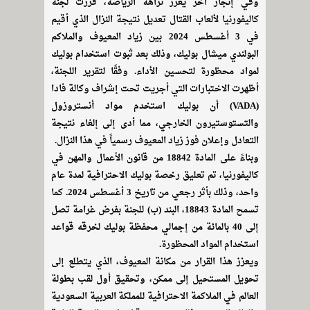
وفي إنجاز آخر يعزز نزاهة الرياضة، قررت لجنة
كاليفورنيا لألعاب القتال تعديل نتيجة النزال الذي أقيم
في 3 أغسطس 2024 بين زياد المعيوف والملاكم
البولندي ميشال بوليك، وذلك بعد ثبوت استخدام بوليك
لمواد محظورة لتحسين الأداء. وفقًا لتقرير اللجنة،
أظهرت الاختبارات التي أجريت تحت إشراف وكالة فادا
(VADA) أن بوليك استخدم مواد أنستروزول
والتستوستيرون الخارجي، مما أدى إلى إلغاء نتيجة
التعادل وإعلان فوز زياد المعيوف رسمياً في هذا النزال.
وبناءً على المادة 18842 من قانون الأعمال والمهن في
كاليفورنيا، تم تعليق رخصة بوليك الاحترافية لمدة عام
واحد، وذلك بأثر رجعي من تاريخ 3 أغسطس 2024. كما
تسمح المادة 18843، البند (ب) للجنة بفرض غرامة تصل
إلى 40 بالمائة من إجمالي محفظة بوليك لخرقه قواعد
استخدام المواد المحظورة.
ويعزز هذا القرار من مكانة المعيوف، الذي يتطلع إلى
تحويل المستحيل إلى ممكن، وتحقيق أول لقب بطولة
العالم في الملاكمة الاحترافية للمملكة العربية السعودية