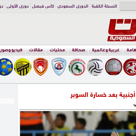
النسخة الكفية
الدوري السعودي
كأس فيصل
دوري الأولى
دو
دوري الناشئين
راسلنا
اعلن معنا
هامة
عربية وعالمية
صحافة
محليات
مقالات
فيديو وصور
ي