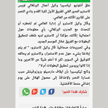
علق أنتونيو تيكسيرا وكيل أعمال البرتغالي لويس
كاسترو المدير الفني للفريق الأول لكرة القدم بنادي النصر
على تقارير اقالته من العالمي.
وقال وكيل كاسترو أن إدارة العالمي لم تخطره أو
تتحدث مع المدرب البرتغالي، بأي معلومات حول
احتمالية إقالته، مؤكدًا أن كاسترو لديه شغف لتحقيق
البطولات مع الفريق خلال الموسم الجديد.
وفي تصريحات صحافية قال وكيل كاسترو: ” لم يتم
إبلاغنا بشيء حول عدم الاستمرار، وكاسترو لم يحالفه
التوفيق في السوبر، لكن لا أعلم شيئًا عن الآخرين وما
إذا كانوا يريدون تحقيق البطولات أم لا”.
وتابع تيكيسيرا بأن ايقاف مارسيلو بروزوفيتش سبب
خسارة النصر بالإضافة إلى حصول الهلال على يوم
إضافي منحة الأفضلية.
شارك هذا الخبر!
عذراً التعليقات مغلقة على هذا الخبر