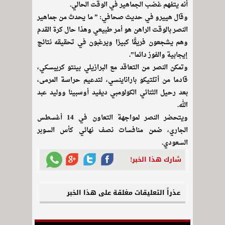
أنه يتفهم غضب الجماهير في الوقت الحالي.
وقال هييرو في حديث صحافي: ” ما يحدث من جماهير
النصر بالوقت الراهن هو أمر طبيعي وهذا حال كرة القدم
وهم يشجعون فريقًا كبيرًا ويرغبون في تحقيقه نتائج
إيجابية والفوز دائما”.
وتمكن النصر من التعاقد مع البرازيلي بينتو كريبسكي،
قادما من أتلتيكو باراناينسي، لتدعيم حراسة المرمى،
بعد رحيل الثنائي الكولومبي ديفيد أوسبينا ووليد عبد
الله.
ويتحضر النصر لمواجهة التعاون في 14 أغسطس
الجاري، ضمن منافسات نصف نهائي كأس السوبر
السعودي.
شارك هذا الخبر!
عذراً التعليقات مغلقة على هذا الخبر