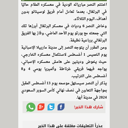
اختتم النصر مبارياته الودية في معسكره المقام حاليًا
في البرتغال، بعدما تعادل أمام فريق لوسيتانو بدون
أهداف، اليوم الثلاثاء.
وخاض النصر 6 وديات في معسكر البرتغال أبرزها تلك
التي جمعته مع بورتو يوم الأحد الماضي، وفاز بها الفريق
البرتغالي برباعية نظيفة.
ومن المقرر أن يتوجه النصر إلى مدينة ماربيلا الإسبانية
يوم الخميس 1 أغسطس لاستكمال معسكره الخارجي،
حيث يخوض وديتين على هامش معسكره الإسباني،
يواجه فيهما فريقي غرناطة وألميريا يومي 4 و8
أغسطس على الترتيب.
يذكر أن النصر سيستهل موسمه يوم 13 أغسطس المقبل
بمواجهة التعاون في نصف نهائي كأس السوبر السعودي
2024 في مدينة أبها.
شارك هذا الخبر!
عذراً التعليقات مغلقة على هذا الخبر