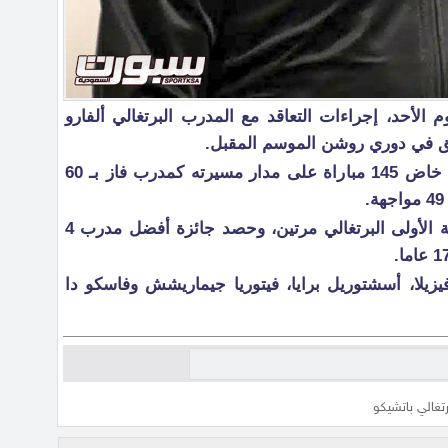
م الأحد، إجراءات التعاقد مع المدرب البرتغالي ألفارو
يق في دوري روشن الموسم المقبل.
ويملك باتشيكو مسيرة مميزة، حيث خاض 145 مباراة على مدار مسيرته كمدرب فاز بـ 60
وتمكن من الصعود إلى دوري الدرجة الأولى البرتغالي مرتين، وحصد جائزة أفضل مدرب 4
 فيزيلا، أسشتوريل برايا، فيتوريا جيماريشش وفاسكو دا
رتغالي باتشيكو