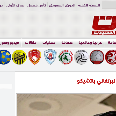
النسخة الكفية
الدوري السعودي
كأس فيصل
دوري الأولى
دو
دوري الناشئين
راسلنا
اعلن معنا
هامة
عربية وعالمية
صحافة
محليات
مقالات
فيديو وصور
لبرتغالي باتشيكو