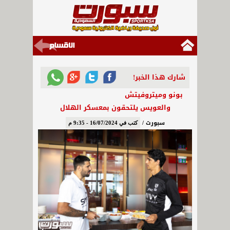
شارك هذا الخبر!
بونو وميتروفيتش
والعويس يلتحقون بمعسكر الهلال
سبورت /
كتب في 16/07/2024 - 9:35 م