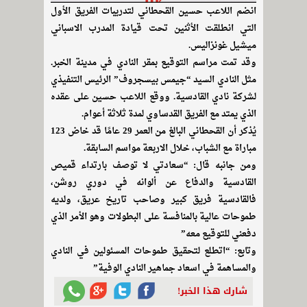
انضم اللاعب حسين القحطاني لتدريبات الفريق الأول
التي انطلقت الأثنين تحت قيادة المدرب الاسباني
ميشيل غونزاليس.
وقد تمت مراسم التوقيع بمقر النادي في مدينة الخبر.
مثل النادي السيد “جيمس بيسجروف” الرئيس التنفيذي
لشركة نادي القادسية. ووقع اللاعب حسين على عقده
الذي يمتد مع الفريق القدساوي لمدة ثلاثة أعوام.
يُذكر أن القحطاني البالغ من العمر 29 عامًا قد خاض 123
مباراة مع الشباب، خلال الاربعة مواسم السابقة.
ومن جانبه قال: “سعادتي لا توصف بارتداء قميص
القادسية والدفاع عن ألوانه في دوري روشن،
فالقادسية فريق كبير وصاحب تاريخ عريق، ولديه
طموحات عالية بالمنافسة على البطولات وهو الأمر الذي
دفعني للتوقيع معه”
وتابع: “اتطلع لتحقيق طموحات المسئولين في النادي
والمساهمة في اسعاد جماهير النادي الوفية”
شارك هذا الخبر!