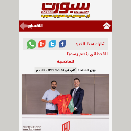
شارك هذا الخبر!
القحطاني ينضم رسميًا
للقادسية
نبيل الخالد /
كتب في 09/07/2024 - 2:49 م