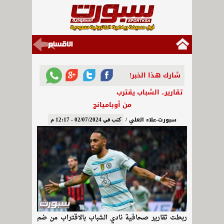
شارك هذا الخبر!
تقارير.. الشباب يقترب
من أوباميانج
سبورت-علاء العلي /
كتب في 02/07/2024 - 12:17 م
ربطت تقارير صحافية نادي الشباب بالاقتراب من ضم