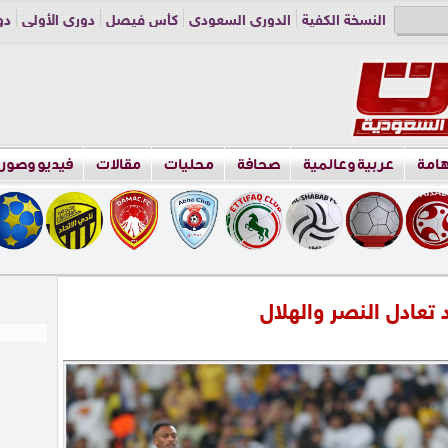
النسخة الكفية
الدوري السعودي
كأس فيصل
دوري الأولى
دو
دوري الناشئين
راسلنا
اعلن معنا
هامة
عربية وعالمية
صحافة
محليات
مقالات
فيديو وصور
تعادل النصر والهلال