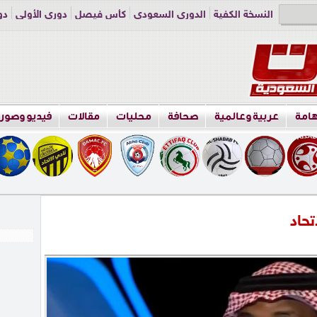
النسخة الكفية
الدوري السعودي
كأس فيصل
دوري الأولى
دو
دوري الناشئين
راسلنا
اعلن معنا
هامة
عربية وعالمية
صحافة
محليات
مقالات
فيديو وصور
تحاد