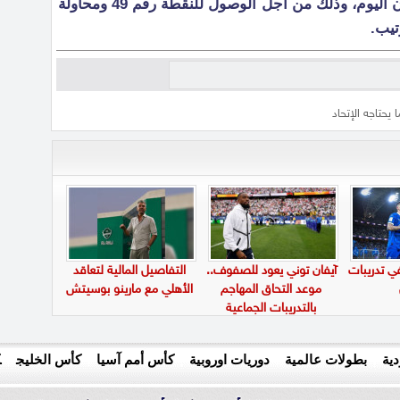
حيث يسعى العميد للفوز على التعاون اليوم، وذلك من أجل الوصول للنقطة رقم 49 ومحاولة
تيب.
يحتاجه الإتحاد
في تدريبات
آيفان توني يعود للصفوف..
التفاصيل المالية لتعاقد
موعد التحاق المهاجم
الأهلي مع مارينو بوسيتش
بالتدريبات الجماعية
ية
بطولات عالمية
دوريات اوروبية
كأس أمم آسيا
كأس الخليج
ك