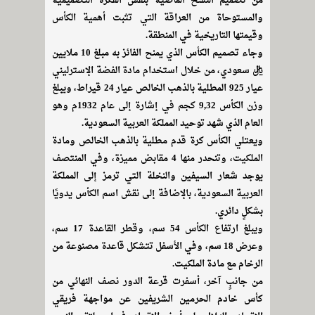
من تصميم النسخ الماضية بنفس الفكرة التصميمية
والمستوحاة من العراقة التي تثبت أهمية الكأس
وقيمتها التاريخية في المنطقة.
وجاء تصميم الكأس الذي يمنح الفائز به مبلغ 10 ملايين
ريال سعودي، من خلال استخدام مادة الفضة الإسترليني
عيار 925 المطلية بالذهب الخالص عيار 24 قيراط، ويبلغ
وزن الكأس 9,32 كجم في إشارة إلى عام 1932م وهو
العام الذي شهد توحيد المملكة العربية السعودية.
ويعتلي الكأس كرة قدم مطلية بالذهب الخالص ومادة
الملكيت، وتنحدر منها 4 مقابض مميزة، وفي المنتصف
يوجد شعار السيفين والنخلة التي ترمز إلى المملكة
العربية السعودية، بالإضافة إلى نقش اسم الكأس يدويًا
بشكلٍ دائري.
ويبلغ ارتفاع الكأس 54 سم، وقطر القاعدة 17 سم،
وعرض 18 سم، وفي الأسفل تتشكل قاعدة مصنوعة من
الرخام مع مادة الملكيت.
من جانبٍ آخر، أسفرت قرعة الدور نصف النهائي من
كأس خادم الحرمين الشريفين عن مواجهة فريقي