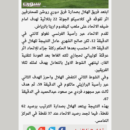
ابتعد فريق الهلال بصدارة فرق دوري روشن للمحترفين
اثر تفوقه في كلاسيكو الجولة 22 بثلاثية لهدف امام
ضيفه الاتحاد على ملعب كينقدوم ارينا بالرياض.
تقدم الاتحاد عبر رأسية الفرنسي نغولو كانتي في
الدقيقة 12، لكن صالح الشهري عادل النتيجة للهلال في
الدقيقة 39، احتسب بعدها الحكم ركلة جزاء للإتحاد اثر
عرقلة كوليبالي لحجازي لكنه الغاها بعد العودة لتقنية
الفار، لينتهي الشوط الاول بالتعادل بهدف لمثله لكلا
الفريقين.
وفي الشوط الثاني انتفض الهلال واحرز الهدف الثاني
عبر رأسية البرازيلي مالكوم في الدقيقة 59، ثم هدف
ثالث عبر مجهود فردي من سعود عبدالحميد في الدقيقة
67،
بهذه النتيجة يبتعد الهلال بصدارة الترتيب برصيد 62
نقطة، فيما تجمد رصيد الاتحاد عند 37 نقطة في المركز
الخامس.