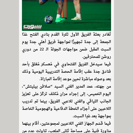
تُغادر بعثة الفريق الأول لكرة القدم بنادي الفتح غدًا
الجمعة إلى جدة تجهيزًا لمواجهة فريق أهلي جدة يوم
السبت المقبل ضمن مواجهات الجولة الـ 22 من دوري
روشن للمحترفين.
فيما سيدخل الفريق الفتحاوي في مُعسكر مُغلق بأحد
فنادق جدة عقب إقامة الحصة التدريبية اليومية وذلك
بعد وصوله مباشرة لحين موعد إقامة المباراة.
من جهته، عمد المدير الفني السيد “سلافن بيليتش”،
اليوم الخميس، إلى إجراء مران مُكثف تركّز على تعزيز
الجانب اللياقي والفني للاعبي الفريق، بينما تم تدريب
اللاعبين على أجزاء الخطة الدفاعية والهجومية الخاصة
بمواجهة بعد غدٍا السبت.
فيما قسّم الجهاز الفني اللاعبين لمجموعتين، أقام بينهما
مناورة فنية على مساحة ثلثي الملعب، تناولت عدد من