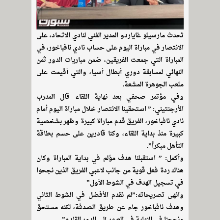
تحدث مارسيلو غاياردو المدير الفني لنادي الاتحاد، على
الانتصار في مباراة اليوم على حساب نادي نافباخور، في
المباراة التي جمعت الفريقين، ضمن مباريات الدور ثمن
النهائي لمسابقة دوري أبطال أسيا، والتي أقيمت على
ملعب الجوهرة المشعة.
وفي مؤتمر صحفي بعد نهاية اللقاء قال المدرب
الأرجنتيني: ” استحقينا الانتصار خلال مباراة اليوم أمام
نادي نافباخور، الفريق قدم مباراة كبيرة وظهر بشخصية
كبيرة منذ بداية اللقاء، وكنا قادرين على حسم بطاقة
التأهل مبكراً”.
وأكمل: ” استقبلنا هدف مؤلم في بداية المباراة وكان
هناك ردة فعل قوية من جانب لاعبي الفريق الذين نجحوا
في تسجيل الهدف في الشوط الأول”
وانهى تصريحاته:”لم نقدم الأفضل في الشوط الثاني
وهدف نافباخور جاء عن طريق الصدفة، لكنه مستحق
ونجحنا في النهاية في العبور إلى الدور القادم”.