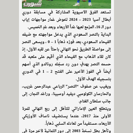
تستعد الفرق الآسيوية المشاركة في مسابقة دوري
أبطال آسيا 2023 – 2024 لخوض غمار مواجهات إياب
دور الـ 16، المزمع لعبها غداً الأربعاء وبعد غدٍ الخميس.
البداية بالنصر السعودي الذي يدخل مواجهته مع ضيفه
الفيحاء السعودي، بعد فوزه ذهاباً 1 – 0 ، ويسعى النصر
إلى مواصلة الطريق نحو النهائي باحثاً عن لقبه الأوّل، إذ
كان لقاء الذهاب مع الفيحاء الذي أقيم على ملعبه قد
حسمه النصر بهدفٍ دون رد سجّله رونالدو الذي أسهم
أيضاً في الفوز الأخير على الفتح 2 – 1 في الدوري
بتسجيله الهدف الأوّل.
ويغيب عن صفوف “النصر” الرباعي عبدالرحمن غريب،
والحارسان الكولومبي ديفيد أوسبينا، وراغد النجار، إلى
جانب سلطان الغنام.
ويتطلع العين الإماراتي للتأهّل إلى ربع النهائي للمرة
الأولى منذ 2017، عندما يستضيف ناساف الأوزبكي
الأربعاء، مستفيداً من تعادله السلبي ذهاباً.
وتأهل بطل نسخة 2003 إلى دور الثمانية لآخر مرة في