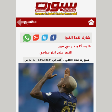
شارك هذا الخبر!
تاليسكا يبدع في فوز
النصر على انتر ميامي
سبورت-علاء العلي /
كتب في 02/02/2024 - 12:17 ص