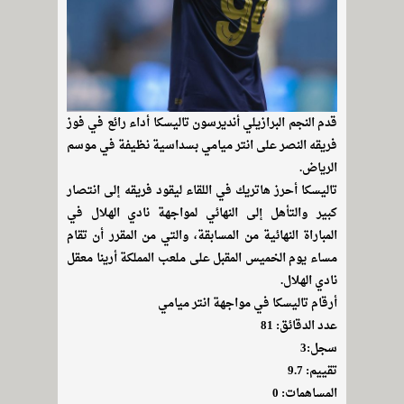
قدم النجم البرازيلي أنديرسون تاليسكا أداء رائع في فوز
فريقه النصر على انتر ميامي بسداسية نظيفة في موسم
الرياض.
تاليسكا أحرز هاتريك في اللقاء ليقود فريقه إلى انتصار
كبير والتأهل إلى النهائي لمواجهة نادي الهلال في
المباراة النهائية من المسابقة، والتي من المقرر أن تقام
مساء يوم الخميس المقبل على ملعب المملكة أرينا معقل
نادي الهلال.
أرقام تاليسكا في مواجهة انتر ميامي
عدد الدقائق: 81
سجل:3
تقييم: 9.7
المساهمات: 0