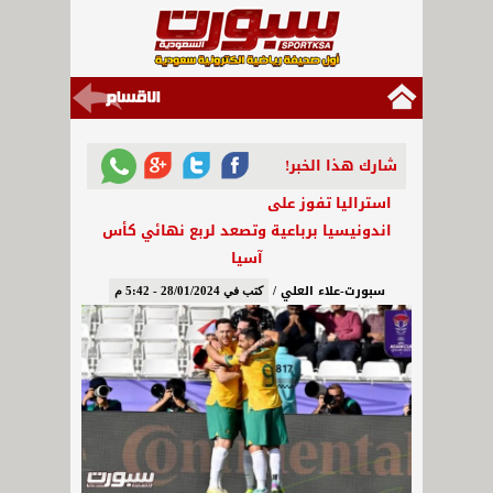
شارك هذا الخبر!
استراليا تفوز على
اندونيسيا برباعية وتصعد لربع نهائي كأس
آسيا
سبورت-علاء العلي /
كتب في 28/01/2024 - 5:42 م