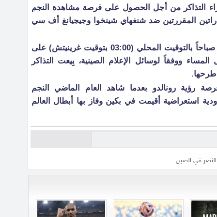
اء التذاكر من أجل الحصول على فرصة مشاهدة النجم
مباراتين المقررتين ضد شنغهاي شينخوا وجيجيانغ أف سي
وتم طرح التذاكر في الساعة 11:00 صباحاً بالتوقيت المحلي (03:00 بتوقيت غرينيتش) على
 المساء ووفقاً لوسائل الإعلام الصينية، بِيعت التذاكر
 طرحها.
ة رؤية رونالدو بعدما شاهد العام الماضي النجم
ودية استعراضية أقيمت في بكين وفاز بها أبطال العالم
 النصر في الصين