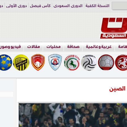
النسخة الكفية
الدوري السعودي
كأس فيصل
دوري الأولى
دو
دوري الناشئين
راسلنا
اعلن معنا
هامة
عربية وعالمية
صحافة
محليات
مقالات
فيديو وصور
 الصين