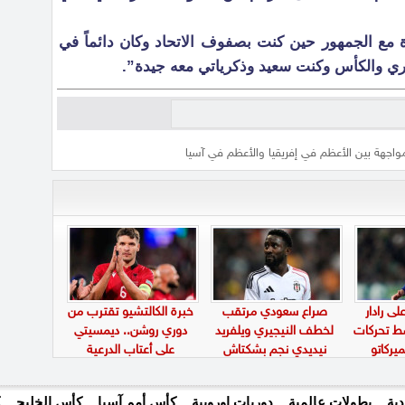
مع الجمهور حين كنت بصفوف الاتحاد وكان دائماً في
ي والكأس وكنت سعيد وذكرياتي معه جيدة”.
واجهة بين الأعظم في إفريقيا والأعظم في آسيا
ى رادار
صراع سعودي مرتقب
خبرة الكالتشيو تقترب من
سط تحركات
لخطف النيجيري ويلفريد
دوري روشن.. ديمسيتي
يركاتو
نيديدي نجم بشكتاش
على أعتاب الدرعية
ية
بطولات عالمية
دوريات اوروبية
كأس أمم آسيا
كأس الخليج
ك