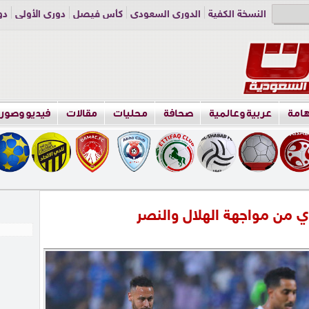
النسخة الكفية
الدوري السعودي
كأس فيصل
دوري الأولى
دو
دوري الناشئين
راسلنا
اعلن معنا
هامة
عربية وعالمية
صحافة
محليات
مقالات
فيديو وصور
 من مواجهة الهلال والنصر