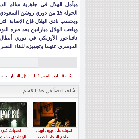
ويأمل الهلال في جاهزية سالم الد
الجولة 15 من دوري روشن السعودي في الأول من ديسمبر المقبل.
وبحسب نادي الهلال فإن الإصابة التي
ويلعب الهلال مباراتين بعد فترة ال
نافباخور الأوزبكي في دوري أبطا
الدوسري عنهما وتجهيزه للقاء النصر.
الرئيسية
-
أخبار النصر
,
أخبار الهلال
,
الأخبار
- تحدي
شاهد ايضاً في هذا القسم
تعرف على ديون لوبي
تحديات كبرى
مدافع الاتحاد الجديد
الهولندي مارين