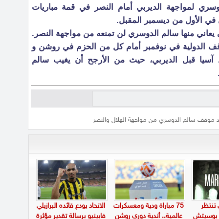
وسري لمواجهة الديربي أمام النصر في قمة مباريات
 يعاني منها سالم الدوسري لن تمنعه من مواجهة النصر.
توقف الدولية في نوفمبر أمام كل من الحزم في روشن و
ل آسيا قبل الديربي، حيث من الأرجح أن يغيب سالم
د موقف سالم الدوسري من مواجهة الهلال والنصر
 تنتظر
75 مباراة ودية ومعسكرات
الاتحاد يودع قائده البرازيلي
و بوسيتش
عالمية.. أندية دوري روشن
فابينيو برسالة تقدير مؤثرة