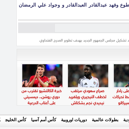
وع وفهد عبدالقادر العبدالقادر و وجواد علي الرمضان
مد تشكيل مجلس الجمهور الجديد بهدف تطوير المدرج الفتحاوي
ى رادار
صراع سعودي مرتقب
خبرة الكالتشيو تقترب من
سط تحركات
لخطف النيجيري ويلفريد
دوري روشن.. ديمسيتي
يركاتو
نيديدي نجم بشكتاش
على أعتاب الدرعية
ية
بطولات عالمية
دوريات اوروبية
كأس أمم آسيا
كأس الخليج
ك