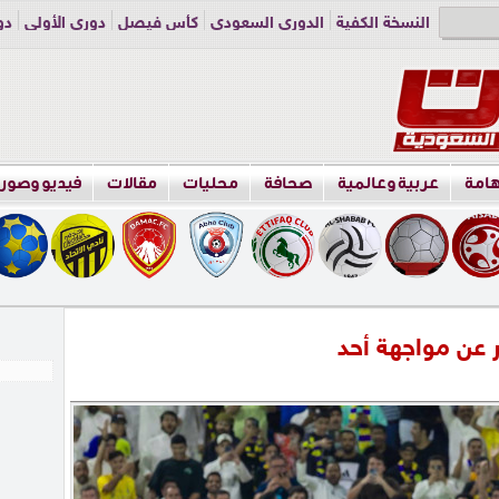
النسخة الكفية
الدوري السعودي
كأس فيصل
دوري الأولى
دو
دوري الناشئين
راسلنا
اعلن معنا
هامة
عربية وعالمية
صحافة
محليات
مقالات
فيديو وصور
 عن مواجهة أحد