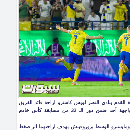
ة القدم بنادي النصر لويس كاسترو اراحة قائد الفريق
البرتغالي كريستيانو رونالدو عن مواجهة أحد ضمن دور الـ 32 من مسابقة كأس خادم
دو ومايسترو الوسط بروزوفيتش بهدف اراحتهما اثر ضغط