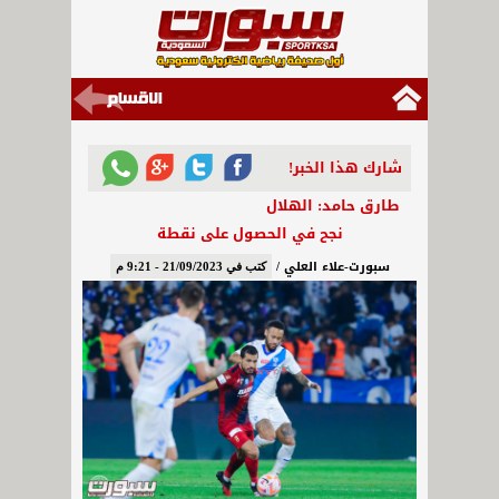
شارك هذا الخبر!
طارق حامد: الهلال
نجح في الحصول على نقطة
سبورت-علاء العلي /
كتب في 21/09/2023 - 9:21 م