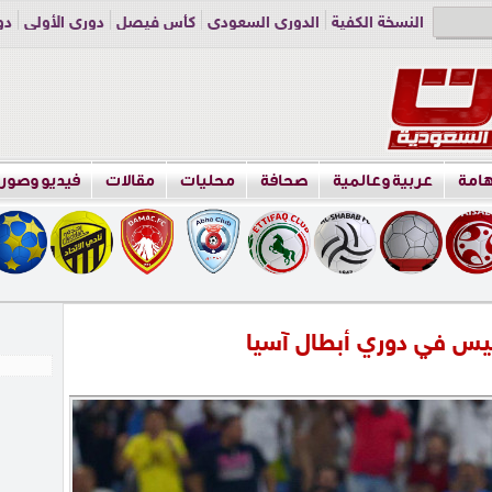
النسخة الكفية
الدوري السعودي
كأس فيصل
دوري الأولى
دو
دوري الناشئين
راسلنا
اعلن معنا
هامة
عربية وعالمية
صحافة
محليات
مقالات
فيديو وصور
ليس في دوري أبطال آسيا