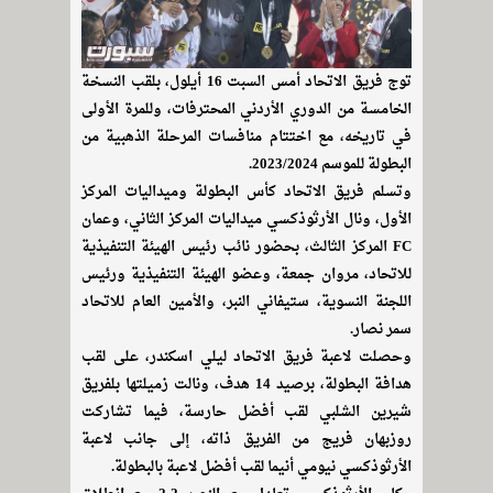
توج فريق الاتحاد أمس السبت 16 أيلول، بلقب النسخة
الخامسة من الدوري الأردني المحترفات، وللمرة الأولى
في تاريخه، مع اختتام منافسات المرحلة الذهبية من
البطولة للموسم 2023/2024.
وتسلم فريق الاتحاد كأس البطولة وميداليات المركز
الأول، ونال الأرثوذكسي ميداليات المركز الثاني، وعمان
FC المركز الثالث، بحضور نائب رئيس الهيئة التنفيذية
للاتحاد، مروان جمعة، وعضو الهيئة التنفيذية ورئيس
اللجنة النسوية، ستيفاني النبر، والأمين العام للاتحاد
سمر نصار.
وحصلت لاعبة فريق الاتحاد ليلي اسكندر، على لقب
هدافة البطولة، برصيد 14 هدف، ونالت زميلتها بلفريق
شيرين الشلبي لقب أفضل حارسة، فيما تشاركت
روزبهان فريج من الفريق ذاته، إلى جانب لاعبة
الأرثوذكسي نيومي أنيما لقب أفضل لاعبة بالبطولة.