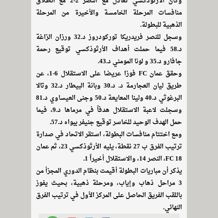
وكان الأرثوذكسي تعادل مع النصر 2-2 مع انطلاق
منافسات المرحلة الخامسة والأخيرة من المرحلة
الذهبية للبطولة.
وسجل للنصر فريدريكا توركودروز د.32 ورزان الزاغة
د.58 فيما حملت أهداف الأرثوذكسي توقيع رحمة
جافارو د.35 و لونا المومني د.43.
وحقق عمان FC فوزا عريضا على الاستقلال 6-1، عن
طريق ليان العجارمة د. د.30 وبانة البيطار د.32 وتالا
البرغوثي د.40 ولينا المعايعة د.50 وجنى العيساوي د.81
وسجلت لاعبة الاستقلال هدفاً في مرماها د.9، فيما
حمل الهدف الوحيد للخاسر توقيع جنيفر يبواه د.57.
ومع اختتام منافسات البطولة، استقر الاتحاد في صدارة
ترتيب الفرق ب 27 نقطة، يليه الأرثوذكسي 23، ثم عمان
FC 18، النصر 14، والاستقلال أخيراً 1.
يذكر أن مباريات البطولة أقيمت بنظام الدوري المجزأ من
3 مراحل ذهاب وإياب، ومرحلة ذهبية، بحيث يفوز
باللقب الفريق الحاصل على المركز الأول في ترتيب الفرق
النهائي.