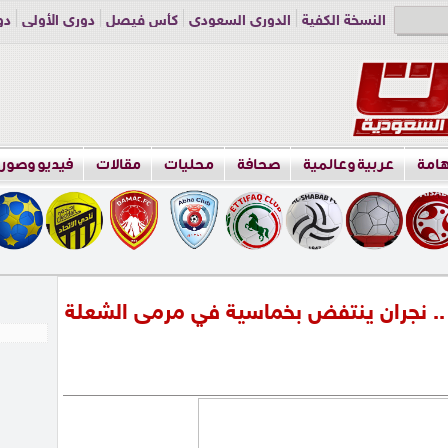
النسخة الكفية
الدوري السعودي
كأس فيصل
دوري الأولى
دو
دوري الناشئين
راسلنا
اعلن معنا
هامة
عربية وعالمية
صحافة
محليات
مقالات
فيديو وصور
 .. نجران ينتفض بخماسية في مرمى الشعلة