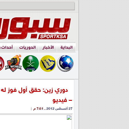
البداية
الأخبار
الدوريات
أحداث 
دوري زين: حقق أول فوز له
– فيديو
27 أغسطس 2012
ــ 7:51 م
|